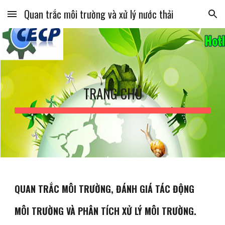
Quan trắc môi trường và xử lý nước thải
Skip to main content
Skip to navigation
TRANG CHỦ
QUAN TRẮC MÔI TRƯỜNG, ĐÁNH GIÁ TÁC ĐỘNG 
MÔI TRƯỜNG VÀ PHÂN TÍCH XỬ LÝ MÔI TRƯỜNG.