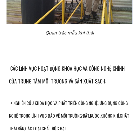
Quan trắc mẫu khí thải
 CÁC LĨNH VỰC HOẠT ĐỘNG KHOA HỌC VÀ CÔNG NGHỆ CHÍNH 
CỦA TRUNG TÂM MÔI TRƯỜNG VÀ SẢN XUẤT SẠCH:
+ NGHIÊN CỨU KHOA HỌC VÀ PHÁT TRIỂN CÔNG NGHỆ, ỨNG DỤNG CÔNG 
NGHỆ TRONG LĨNH VỰC BẢO VỆ MÔI TRƯỜNG:ĐẤT,NƯỚC,KHÔNG KHÍ,CHẤT 
THẢI RẮN,CÁC LOẠI CHẤT ĐỘC HẠI.