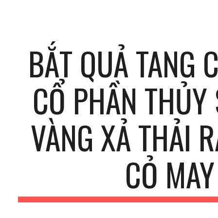
ip to main content
Skip to navigat
BẮT QUẢ TANG C
CỔ PHẦN THỦY 
VÀNG XẢ THẢI R
CỎ MAY