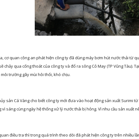
sẽ chảy qua cống thoát của công ty và đổ ra sông Cỏ May (TP Vũng Tàu). Tạ
a môi trường gây mùi hôi thối, khó chịu.
y thủy sản Cá Vàng cho biết công ty mới đưa vào hoạt động sản xuất Surimi t
g vì sáng cùng ngày hệ thống xử lý nước thải bị hỏng. Vì nhu cầu sản xuất nê