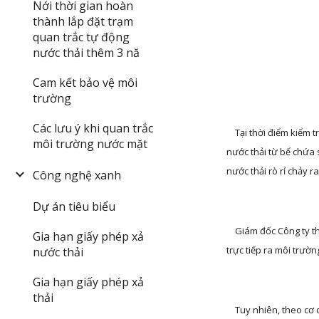
Nới thời gian hoàn
thành lắp đặt trạm
quan trắc tự động
nước thải thêm 3 nă
Cam kết bảo vệ môi
trường
Các lưu ý khi quan trắc
    Tại thời điểm kiểm tra, cơ quan công an phát hiện công ty đã dùng máy bơm hút nước thải từ quá trình chế biến Surimi chưa qua xử lý ra môi trường. Theo đó, 
môi trường nước mặt
nước thải từ bể chứa 
nước thải rò rỉ chảy r
Công nghệ xanh
Dự án tiêu biểu
    Giám đốc Công t
Gia hạn giấy phép xả
trực tiếp ra môi trườn
nước thải
Gia hạn giấy phép xả
thải
    Tuy nhiên, theo cơ quan điều tra thì trong quá trình theo dõi đã phát hiện công ty trên nhiều lần xả thải chưa qua xử lý ra môi trường. Lực lượng chức năng đã 