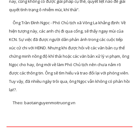
nay, cũng không có được giải pháp cụ thể, quyết liệt nào để giải 
quyết tình trạng ô nhiễm mùi, khí thải”.
    Ông Trần Đình Ngọc - Phó Chủ tịch xã Võng La khẳng định: Về 
hiện tượng này, các anh chị đi qua cổng, sẽ thấy ngay mùi của 
KCN. Sự việc đã được người dân phản ánh trong các cuộc tiếp 
xúc cử chi với HĐND. Nhưng khi được hỏi về các văn bản cụ thể 
chứng minh nồng độ khí thải hoặc các văn bản xử lý vi phạm, ông 
Ngọc cho hay, ông mới về làm Phó Chủ tịch nên chưa nắm rõ 
được các thông tin. Ông sẽ tìm hiểu và trao đổi lại với phóng viên. 
Tuy vậy, đã nhiều ngày trôi qua, ông Ngọc vẫn không có phản hồi 
lại!?.
    Theo: baotainguyenmoitruong.vn